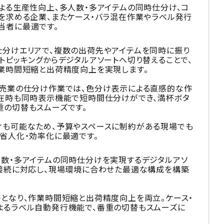
よる生産性向上、多人数・多アイテムの同時仕分け、コ
化を求める企業、またケース・バラ混在作業やラベル発行
当者に最適です。
仕分けエリアで、複数の出荷先やアイテムを同時に振り
トピッキングからデジタルアソートへ切り替えることで、
作業時間短縮と出荷精度向上を実現します。
小売業の仕分け作業では、色分け表示による直感的な作
混在時も同時表示機能で短時間仕分けができ、満杯ボタ
重の切替もスムーズです。
けも可能なため、予算やスペースに制約がある現場でも
省人化・効率化に最適です。
人数・多アイテムの同時仕分けを実現するデジタルアソ
線接続に対応し、現場環境に合わせた最適な構成を構築
要となり、作業時間短縮と出荷精度向上を両立。ケース・
よるラベル自動発行機能で、番重の切替もスムーズに