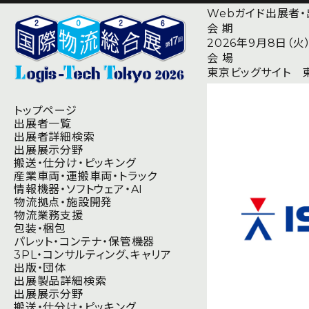
Webガイド
出展者
会 期
2026年9月8日（火）〜
会 場
東京ビッグサイト 東
トップページ
出展者⼀覧
出展者詳細検索
出展展示分野
搬送・仕分け・ピッキング
産業車両・運搬車両・トラック
情報機器・ソフトウェア・AI
物流拠点・施設開発
物流業務支援
包装・梱包
パレット・コンテナ・保管機器
3PL・コンサルティング、キャリア
出版・団体
出展製品詳細検索
出展展示分野
搬送・仕分け・ピッキング