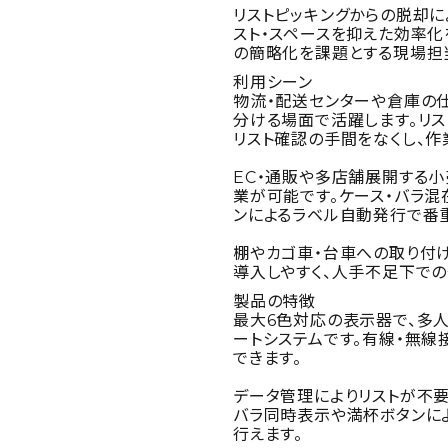
リストピッキングからの脱却に
スト・スペースを抑えた効率
の簡略化を課題とする現場担
利用シーン
物流・配送センターや倉庫の
分ける場面で活躍します。リス
リスト確認の手間をなくし、
EC・通販や多店舗展開する
業が可能です。ケース・バラ
ンによるラベル自動発行で番
棚やカゴ車・台車への取り付
導入しやすく、人手不足下での
製品の特徴
最大6色対応の表示器で、多
ートシステムです。有線・無
できます。
データ管理によりリストが不
バラ同時表示や満杯ボタンに
行えます。