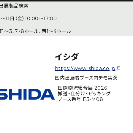
・出展製品検索
11日（金）10:00〜17:00
1〜3、7・8ホール、西1〜4ホール
イシダ
https://www.ishida.co.jp
国内出展者
ブース内デモ実演
国際物流総合展 2026
搬送・仕分け・ピッキング
ブース番号 E3-M08