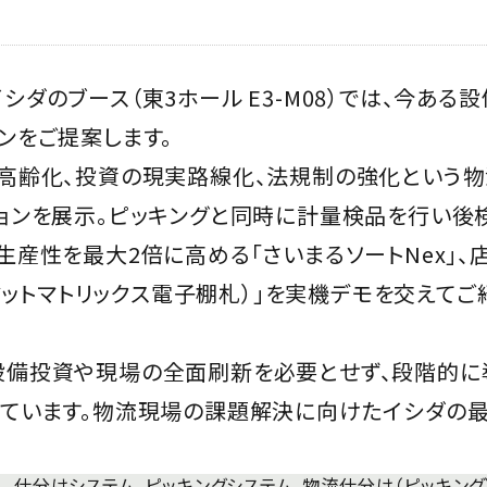
シダのブース（東3ホール E3-M08）では、今あ
ンをご提案します。
高齢化、投資の現実路線化、法規制の強化という物
ョンを展示。ピッキングと同時に計量検品を行い後検
生産性を最大2倍に高める「さいまるソートNex」
L（ドットマトリックス電子棚札）」を実機デモを交えて
備投資や現場の全面刷新を必要とせず、段階的に
ています。物流現場の課題解決に向けたイシダの最
仕分けシステム、ピッキングシステム、物流仕分け（ピッキング