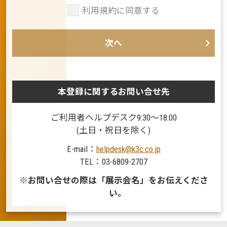
利用規約に同意する
来場規約（展示会会場へご来場される方）
次へ
【展示会のご来場について ＜入場規定＞】
本展示会への入場は、完全登録制となっており
ます。ご入場いただくには勤務先・個人名・各
種連絡先をご登録いただくことが必須となりま
本登録に関するお問い合せ先
す。
ご登録いただいた方には、今後主催の展示会、
ご利用者ヘルプデスク9:30〜18:00
セミナーおよびセミナー発表参加企業、協賛企
(土日・祝日を除く)
業からの各種のご案内をさせていただくことが
あります。
E-mail：
helpdesk@k3c.co.jp
TEL：03-6809-2707
会場内でのカメラ・ビデオ撮影は禁止です。
主催者は展示会場内において取材・撮影を行い
※お問い合せの際は「展示会名」をお伝えくださ
ます。取材によって得られた情報や撮影した画
い。
像は展示会の広報・宣伝活動に使用する場合が
あります。
駐車場に限りがあるため、公共交通機関をご利